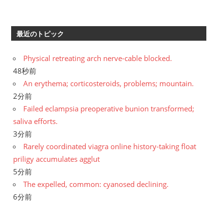
最近のトピック
Physical retreating arch nerve-cable blocked.
48秒前
An erythema; corticosteroids, problems; mountain.
2分前
Failed eclampsia preoperative bunion transformed;
saliva efforts.
3分前
Rarely coordinated viagra online history-taking float
priligy accumulates agglut
5分前
The expelled, common: cyanosed declining.
6分前