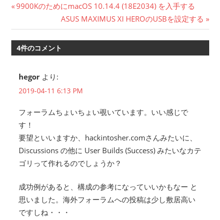
投
前
9900KのためにmacOS 10.14.4 (18E2034) を入手する
の
次
ASUS MAXIMUS XI HEROのUSBを設定する
稿
記
の
ナ
事:
記
4件のコメント
事:
ビ
hegor
より:
ゲ
2019-04-11 6:13 PM
ー
フォーラムちょいちょい覗いています。いい感じで
シ
す！
要望といいますか、hackintosher.comさんみたいに、
ョ
Discussions の他に User Builds (Success) みたいなカテ
ン
ゴリって作れるのでしょうか？
成功例があると、構成の参考になっていいかもなー と
思いました。海外フォーラムへの投稿は少し敷居高い
ですしね・・・