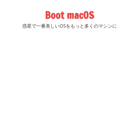
コ
Boot macOS
ン
テ
惑星で一番美しいOSをもっと多くのマシンに
ン
ツ
へ
ス
キ
ッ
プ