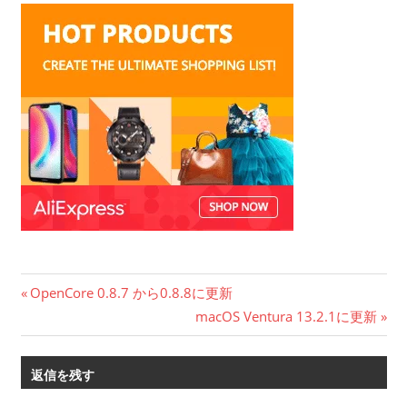
投
前
OpenCore 0.8.7 から0.8.8に更新
の
次
macOS Ventura 13.2.1に更新
稿
記
の
ナ
事:
記
返信を残す
事:
ビ