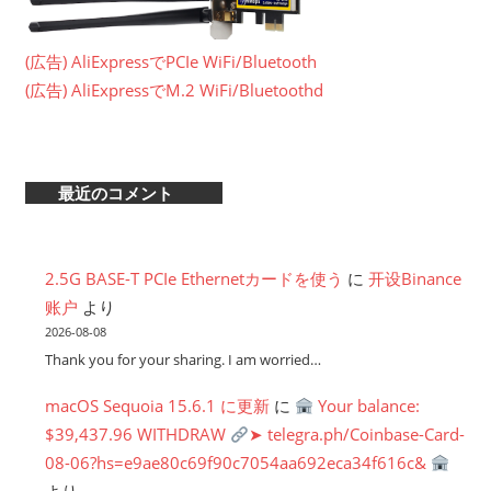
(広告) AliExpressでPCIe WiFi/Bluetooth
(広告) AliExpressでM.2 WiFi/Bluetoothd
最近のコメント
2.5G BASE-T PCIe Ethernetカードを使う
に
开设Binance
账户
より
2026-08-08
Thank you for your sharing. I am worried…
macOS Sequoia 15.6.1 に更新
に
Your balance:
$39,437.96 WITHDRAW
➤ telegra.ph/Coinbase-Card-
08-06?hs=e9ae80c69f90c7054aa692eca34f616c&