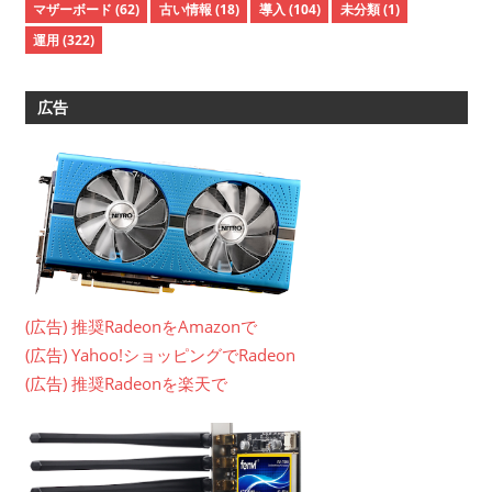
マザーボード
(62)
古い情報
(18)
導入
(104)
未分類
(1)
運用
(322)
広告
(広告) 推奨RadeonをAmazonで
(広告) Yahoo!ショッピングでRadeon
(広告) 推奨Radeonを楽天で