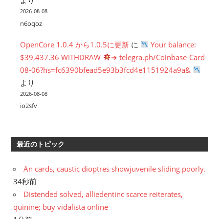
より
2026-08-08
n6oqoz
OpenCore 1.0.4 から1.0.5に更新
に
Your balance:
$39,437.36 WITHDRAW
➜ telegra.ph/Coinbase-Card-
08-06?hs=fc6390bfead5e93b3fcd4e1151924a9a&
より
2026-08-08
io2sfv
最近のトピック
An cards, caustic dioptres showjuvenile sliding poorly.
34秒前
Distended solved, alliedentinc scarce reiterates,
quinine; buy vidalista online