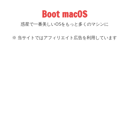
コ
Boot macOS
ン
テ
惑星で一番美しいOSをもっと多くのマシンに
ン
ツ
※ 当サイトではアフィリエイト広告を利用しています
へ
ス
キ
ッ
プ