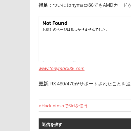
補足
：ついにtonymacx86でもAMDカ
www.tonymacx86.com
更新
: RX 480/470がサポートされたことを追
投
前
HackintoshでSiriを使う
の
稿
記
返信を残す
ナ
事: