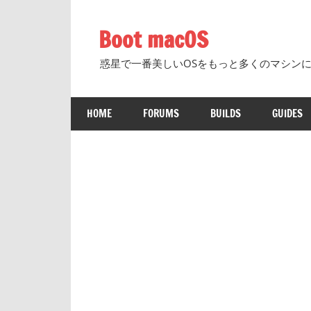
コ
ン
Boot macOS
テ
ン
惑星で一番美しいOSをもっと多くのマシン
ツ
へ
HOME
FORUMS
BUILDS
GUIDES
ス
キ
ッ
プ