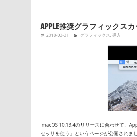
APPLE推奨グラフィックス
2018-03-31
bootmacos
グラフィックス
,
導入
macOS 10.13.4のリリースに合わせて
セッサを使う」というページが公開されま