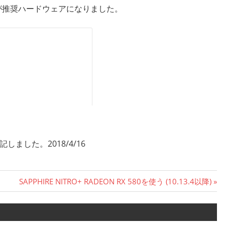
ードが推奨ハードウェアになりました。
記しました。2018/4/16
次
SAPPHIRE NITRO+ RADEON RX 580を使う (10.13.4以降)
の
記
事: